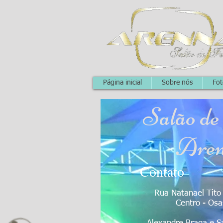
Página inicial
Sobre nós
Fot
Salão de
Are
Contato
Rua Natanael Tito
Centro - Os