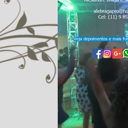
Alexandre Braga e S
alebragapro@ho
Cel: (11) 9 8
Veja depoimentos e mais fo