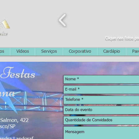
​Clique nas fotos p
os
Vídeos
Serviços
Corporativo
Cardápio
Par
 Festas
nna
 Salmon, 422
asco/SP