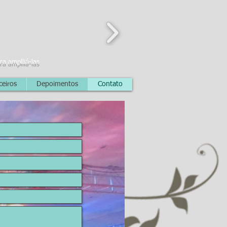
ara amplliá-las
ceiros
Depoimentos
Contato