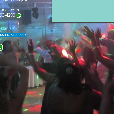
andra Landgraf
tmail.com
593-4290
tos no Facebook